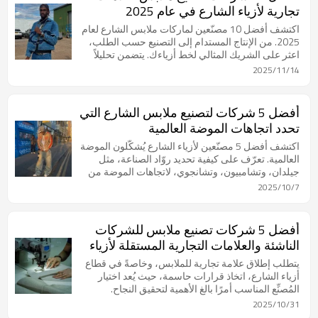
الطباعة الخاصة بملابس الشارع، مثل المقاسات الكبيرة
تجارية لأزياء الشارع في عام 2025
والقصات الخاصة.
اكتشف أفضل 10 مصنّعين لماركات ملابس الشارع لعام
2025. من الإنتاج المستدام إلى التصنيع حسب الطلب،
اعثر على الشريك المثالي لخط أزياءك. يتضمن تحليلاً
قائماً على البيانات لأبرز الموردين.
2025/11/14
أفضل 5 شركات لتصنيع ملابس الشارع التي
تحدد اتجاهات الموضة العالمية
اكتشف أفضل 5 مصنّعين لأزياء الشارع يُشكّلون الموضة
العالمية. تعرّف على كيفية تحديد روّاد الصناعة، مثل
جيلدان، وتشامبيون، وتشانجوي، لاتجاهات الموضة من
خلال التصنيع عالي الجودة والابتكار.
2025/10/7
أفضل 5 شركات تصنيع ملابس للشركات
الناشئة والعلامات التجارية المستقلة لأزياء
الشارع
يتطلب إطلاق علامة تجارية للملابس، وخاصةً في قطاع
أزياء الشارع، اتخاذ قرارات حاسمة، حيث يُعد اختيار
المُصنِّع المناسب أمرًا بالغ الأهمية لتحقيق النجاح.
يستكشف هذا الدليل العوامل الحاسمة التي يجب على
2025/10/31
الشركات الناشئة والعلامات التجارية المستقلة مراعاتها