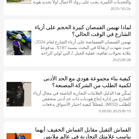
والتحديات الكبيرة. يجب على رواد الأعمال أولاً تحديد هوية
علامتهم التجارية، وجمهورهم المستهدف، وتصميم
2025/10/24
منتجاتهم من خلال حزم تقنية مفصلة، تُشكل نماذج عمل
للمصنّعين. يُعدّ فهم نماذج التصنيع المختلفة، مثل العلامة
التجارية الخاصة (للتخصيص والحصرية)، والعلامة التجارية
لماذا تهيمن القمصان كبيرة الحجم على أزياء
البيضاء (للسرعة والفعالية من حيث التكلفة)، أمرًا بالغ
الشارع في الوقت الحالي؟
الأهمية. الحد الأدنى لكمية الطلب
تهيمن القمصان الفضفاضة على أزياء الشارع لعام 2024،
حيث شهدت ارتفاعًا في البحث بنسبة 187%، مدفوعةً
بثلاثة تحولات ثقافية: عقلية الجيل Z التي تُولي الراحة
الأولوية، ومرونة النوع الاجتماعي، والرؤية المستقبلية
2025/8/28
الرجعية. تُحلل هذه المقالة هذا التوجه من خلال بيانات
المبيعات، ومبادئ التصميم، والقيمة التجارية، كاشفةً كيف
تُعيد التصاميم الشاملة تشكيل سلوك المستهلك، مع
كيفية بناء مجموعة هودي مع الحد الأدنى
توفير أسعار مميزة بنسبة 40% وزيادة انتشارها على
لكمية الطلب من الشركة المصنعة؟
وسائل التواصل الاجتماعي بمقدار 3.2 مرة.
يُمكّن هذا الدليل العلامات التجارية الناشئة في مجال أزياء
الشارع من إدارة إنتاج هوديات ذات حد أدنى منخفض
للطلب (MOQ)، مُفصّلاً كيفية اختبار الأسواق بدفعات
تتراوح بين 50 و100 وحدة، وبناء مصفوفة منتجات من
2025/8/15 0:00:00
ثلاث مراحل. يُغطي الدليل مرونة اختيار المُصنّعين، و7
استراتيجيات لضبط التكاليف، والتوسّع القائم على
البيانات، من مرحلة العينات إلى المنتجات النهائية، مما
القماش الثقيل مقابل القماش الخفيف: أيهما
يُساعد الشركات الناشئة على تجاوز حواجز سلسلة
يناسب علامتك التجارية في عالم ملابس
التوريد بأقل قدر من المخاطر.