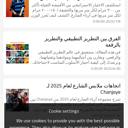
الشارع؟
استكشف الاختيار الاستراتيجي بين الأقمشة الثقيلة (أكثر
من ٣٠٠ جرام لكل متر مربع) والخفيفة (١٥٠-٢٠٠ جرام
لكل متر مربع) في أزياء الشارع. اكتشف كيف يُعزز الوزن
الثقيل المتانة لتصاميم جذابة، بينما يُتيح الوزن الخفيف
2025/7/8 0:00:00
إطلالات أنيقة وبسيطة. تعرّف على القماش الذي يُناسب
هوية علامتك التجارية - من مجموعات مُثيرة للاهتمام إلى
تصاميم مستدامة - من خلال رؤى مُستندة إلى بيانات
الفرق بين التطريز التطبيقي والتطريز
حول تفضيلات المستهلكين. يتضمن نصائح موسمية ودعوة
بالرقعة
للعمل للحصول على توصيات مُخصصة.
في هذه المقالة، سنتعمق في عالم التطريز التطبيقي
والرقعي، ونقارن بين أساليبهما وموادهما وتقنياتهما،
ونرشدك إلى كيفية اختيار الأسلوب المناسب لاحتياجاتك.
2025/4/30 0:00:00
اتجاهات ملابس الشارع لعام 2025 لـ
Chanjoye
تمزج مجموعة أزياء الشارع لعام 2025 من Chanjoye بين
التصميمات الجرافيكية الجريئة والتقنيات المخصصة
المتقدمة لإنشاء ملابس فريدة وعالية الجودة تدفع حدود
Cookie settings
الاتجاهات.
2025/2/20 0:00:00
We use cookies to provide you with the best possible
experience. They also allow us to analyze user behavior in