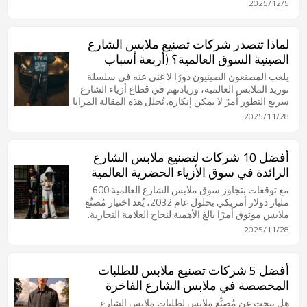
معتمدين.
2025/12/5
لماذا تتصدر شركات تصنيع ملابس الشارع
الصينية السوق العالمية؟ (أربعة أسباب
رئيسية)
يلعب المصنعون الصينيون دورًا لا غنى عنه في سلسلة
توريد الملابس العالمية، وريادتهم في قطاع أزياء الشارع
سريع التطور أمرٌ لا يمكن إنكاره. تُحلل هذه المقالة المزايا
الأساسية الأربع التي تُعزز هذه الريادة السوقية: تجمعات
2025/11/28
صناعية فريدة، وإتقان حرفية مُعقدة، ومرونة فائقة لتلبية
متطلبات الطلب الأدنى وسرعة الاستجابة، وتحول رقمي
فعال.
أفضل 10 شركات لتصنيع ملابس الشارع
الرائدة في سوق الأزياء الحضرية العالمية
(دليل 2025)
مع توقعات بتجاوز سوق ملابس الشارع العالمية 600
مليار دولار أمريكي بحلول عام 2032، يُعد اختيار مُصنِّع
ملابس موثوق أمرًا بالغ الأهمية لنجاح العلامة التجارية.
تُقدِّم هذه المقالة تحليلًا مُعمَّقًا لأفضل 10 مُصنِّعين
2025/11/28
لملابس الشارع الرائدة في السوق بحلول عام 2025، مع
تقييم قدراتهم الإنتاجية، وخدماتهم المُخصَّصة
(OEM/ODM)، وكميات الطلب الدنيا (MOQ)، وممارساتهم
أفضل 5 شركات تصنيع ملابس للطلبات
المُستدامة.
المخصصة في ملابس الشارع الفاخرة
هل تبحث عن مُصنِّع ملابس لطلبات ملابس الشارع