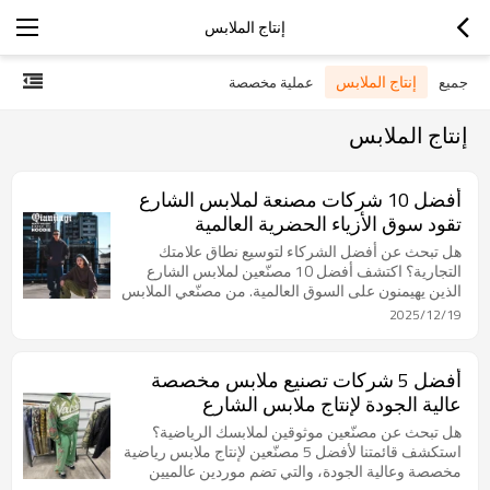
إنتاج الملابس
إنتاج الملابس
جميع
عملية مخصصة
إنتاج الملابس
أفضل 10 شركات مصنعة لملابس الشارع
تقود سوق الأزياء الحضرية العالمية
هل تبحث عن أفضل الشركاء لتوسيع نطاق علامتك
التجارية؟ اكتشف أفضل 10 مصنّعين لملابس الشارع
الذين يهيمنون على السوق العالمية. من مصنّعي الملابس
ذات العلامات التجارية الخاصة إلى مصانع الملابس
2025/12/19
الفاخرة المصممة حسب الطلب، يقارن هذا الدليل أفضل
الموردين لمساعدتك في بناء خط ملابس ناجح. تعرّف
على سبب كون Chanjoye الخيار الأمثل للأزياء العصرية
أفضل 5 شركات تصنيع ملابس مخصصة
الراقية.
عالية الجودة لإنتاج ملابس الشارع
هل تبحث عن مصنّعين موثوقين لملابسك الرياضية؟
استكشف قائمتنا لأفضل 5 مصنّعين لإنتاج ملابس رياضية
مخصصة وعالية الجودة، والتي تضم موردين عالميين