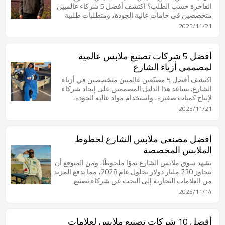
الفاخرة حسب الطلب؟ اكتشف أفضل 5 شركاء عالميين
متخصصين في خامات عالية الجودة، ومتطلبات طلبية
منخفضة، وتقنيات متطورة لعلامات ملابس الشارع
2025/11/21
الفاخرة.
أفضل 5 شركات تصنيع ملابس عالمية
لمصممي أزياء الشارع
اكتشف أفضل 5 مصنّعين عالميين متخصصين في أزياء
الشارع. يساعد هذا الدليل المصممين على إيجاد شركاء
لإنتاج كميات صغيرة، واستخدام مواد عالية الجودة،
والتعاون الإبداعي لتجسيد رؤاهم.
2025/11/21
أفضل مصنعي ملابس الشارع لخطوط
الملابس المخصصة
يشهد سوق ملابس الشارع نموًا ملحوظًا، ومن المتوقع أن
يتجاوز 230 مليار دولار بحلول عام 2028، مما يدفع المزيد
من العلامات التجارية إلى البحث عن شركاء تصنيع
موثوقين. يُشدد هذا الدليل على أهمية اختيار مُصنِّع ملابس
2025/11/14
الشارع المناسب، والنظر إليهم كشركاء إبداعيين وليسوا
مجرد مُنتجين. تشمل الاعتبارات الرئيسية اختيار مُصنِّع
متخصص يفهم الجماليات الفريدة والأقمشة وتقنيات
أفضل 10 شركات تصنيع ملابس لعلامات