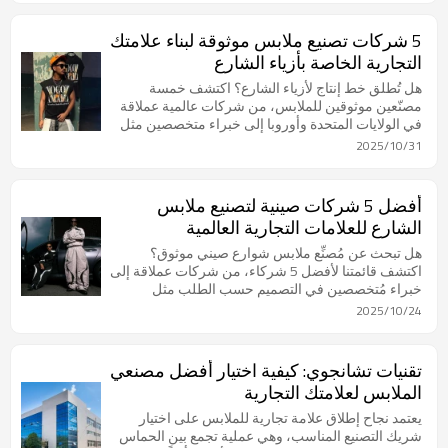
في عام ٢٠٢٥ وما بعده. يُعد فهم نماذج التصنيع المختلفة،
مثل العلامة التجارية الخاصة ومصنع المعدات الأصلية
5 شركات تصنيع ملابس موثوقة لبناء علامتك
(OEM)، أمرًا بالغ الأهمية. تُتيح العلامة التجارية الخاصة
التجارية الخاصة بأزياء الشارع
دخولًا أسرع وأقل مخاطرة من خلال السماح للعلامات
التجارية بتخصيص التصاميم الحالية بما يت
هل تُطلق خط إنتاج لأزياء الشارع؟ اكتشف خمسة
مصنّعين موثوقين للملابس، من شركات عالمية عملاقة
في الولايات المتحدة وأوروبا إلى خبراء متخصصين مثل
شانجوييه لأزياء الشارع المُخصصة بكميات صغيرة.
2025/10/31
أفضل 5 شركات صينية لتصنيع ملابس
الشارع للعلامات التجارية العالمية
هل تبحث عن مُصنِّع ملابس شوارع صيني موثوق؟
اكتشف قائمتنا لأفضل 5 شركاء، من شركات عملاقة إلى
خبراء مُتخصصين في التصميم حسب الطلب مثل
Chanjoye، ما يجعلها مثالية للعلامات التجارية العالمية.
2025/10/24
تقنيات تشانجوي: كيفية اختيار أفضل مصنعي
الملابس لعلامتك التجارية
يعتمد نجاح إطلاق علامة تجارية للملابس على اختيار
شريك التصنيع المناسب، وهي عملية تجمع بين الحماس