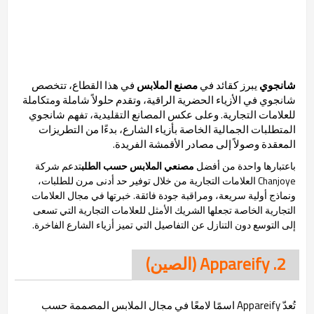
شانجوي
يبرز كقائد في
مصنع الملابس
في هذا القطاع، تتخصص
شانجوي في الأزياء الحضرية الراقية، وتقدم حلولاً شاملة ومتكاملة
للعلامات التجارية. وعلى عكس المصانع التقليدية، تفهم شانجوي
المتطلبات الجمالية الخاصة بأزياء الشارع، بدءًا من التطريزات
المعقدة وصولاً إلى مصادر الأقمشة الفريدة.
باعتبارها واحدة من أفضل
مصنعي الملابس حسب الطلب
تدعم شركة
Chanjoye العلامات التجارية من خلال توفير حد أدنى مرن للطلبات،
ونماذج أولية سريعة، ومراقبة جودة فائقة. خبرتها في مجال العلامات
التجارية الخاصة تجعلها الشريك الأمثل للعلامات التجارية التي تسعى
إلى التوسع دون التنازل عن التفاصيل التي تميز أزياء الشارع الفاخرة.
2. Appareify (الصين)
تُعدّ Appareify اسمًا لامعًا في مجال الملابس المصممة حسب