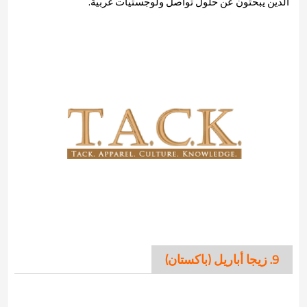
الذين يبحثون عن حلول تواصل ولوجستيات غربية.
9. زيجا أباريل (باكستان)