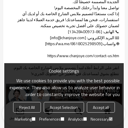
الجديدة المصممة خصيصًا لك.
تواصل معنا وابدأ رحلتك المخصصة اليوم!
إذا كنت مستعدًا لتصميم ملابس الشارع الخاصة بك أو لديك أي
استفسارات، فنحن هنا لمساعدتك! فريق خدمة العملاء لدينا جاهز
لضمان حصولك على أفضل تجربة تخصيص ممكنة.
📞 الهاتف: [86-13428400973]
📧 البريد الإلكتروني: [info@chanjoye.com]
🌐 واتساب:[https://wa.me/8618025298509]
https://www.chanjoye.com/contact-us.htm
انقر على الرابط أعلاه لتبدأ بتصميم ملابس الشارع الخاصة بك اليوم.
Cookie settings
نتطلع بشوق لمساعدتك في التعبير عن أسلوبك الجريء!
We use cookies to provide you with the best possible
experience. They also allow us to analyze user behavior in
order to constantly improve the website for you.
Reject All
Accept Selection
Accept all
منزل
بحث
فئة
ارسال التحقيق
Marketing
Preferences
Analytics
Necessary