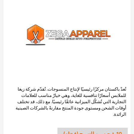
تُعدّ باكستان مركزًا رئيسيًا لإنتاج المنسوجات. تُقدّم شركة زيغا
للملابس أسعارًا تنافسية للغاية، وهي خيارٌ مناسب للعلامات
التجارية التي تُشكّل الميزانية عائقًا رئيسيًا. مع ذلك، قد تختلف
أوقات الشحن ومستوى جودة المنتج مقارنةً بالشركات الصينية
الرائدة.
10. ثيجيسين للنسيج (فيتنام)