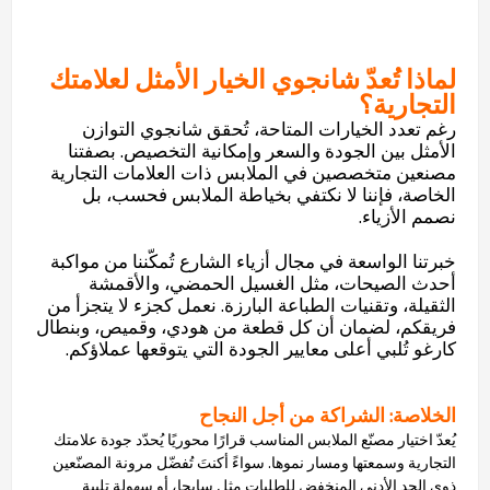
لماذا تُعدّ شانجوي الخيار الأمثل لعلامتك
التجارية؟
رغم تعدد الخيارات المتاحة، تُحقق شانجوي التوازن
الأمثل بين الجودة والسعر وإمكانية التخصيص. بصفتنا
مصنعين متخصصين في الملابس ذات العلامات التجارية
الخاصة، فإننا لا نكتفي بخياطة الملابس فحسب، بل
نصمم الأزياء.
خبرتنا الواسعة في مجال أزياء الشارع تُمكّننا من مواكبة
أحدث الصيحات، مثل الغسيل الحمضي، والأقمشة
الثقيلة، وتقنيات الطباعة البارزة. نعمل كجزء لا يتجزأ من
فريقكم، لضمان أن كل قطعة من هودي، وقميص، وبنطال
كارغو تُلبي أعلى معايير الجودة التي يتوقعها عملاؤكم.
الخلاصة: الشراكة من أجل النجاح
يُعدّ اختيار مصنّع الملابس المناسب قرارًا محوريًا يُحدّد جودة علامتك
التجارية وسمعتها ومسار نموها. سواءً أكنتَ تُفضّل مرونة المصنّعين
ذوي الحد الأدنى المنخفض للطلبات مثل سايجا، أو سهولة تلبية