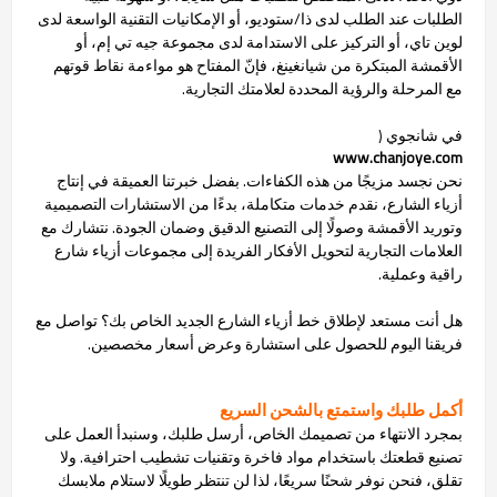
الطلبات عند الطلب لدى ذا/ستوديو، أو الإمكانيات التقنية الواسعة لدى
لوين تاي، أو التركيز على الاستدامة لدى مجموعة جيه تي إم، أو
الأقمشة المبتكرة من شيانغينغ، فإنّ المفتاح هو مواءمة نقاط قوتهم
مع المرحلة والرؤية المحددة لعلامتك التجارية.
في شانجوي (
www.chanjoye.com
نحن نجسد مزيجًا من هذه الكفاءات. بفضل خبرتنا العميقة في إنتاج
أزياء الشارع، نقدم خدمات متكاملة، بدءًا من الاستشارات التصميمية
وتوريد الأقمشة وصولًا إلى التصنيع الدقيق وضمان الجودة. نتشارك مع
العلامات التجارية لتحويل الأفكار الفريدة إلى مجموعات أزياء شارع
راقية وعملية.
هل أنت مستعد لإطلاق خط أزياء الشارع الجديد الخاص بك؟ تواصل مع
فريقنا اليوم للحصول على استشارة وعرض أسعار مخصصين.
أكمل طلبك واستمتع بالشحن السريع
بمجرد الانتهاء من تصميمك الخاص، أرسل طلبك، وسنبدأ العمل على
تصنيع قطعتك باستخدام مواد فاخرة وتقنيات تشطيب احترافية. ولا
تقلق، فنحن نوفر شحنًا سريعًا، لذا لن تنتظر طويلًا لاستلام ملابسك