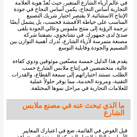
في عالم أزياء الشارع المتغير، حيث تُعدّ هوية العلامة
التجارية أساس النجاح، يكمن أساس النجاح في جودة
الإنتاج الاستثنائية. لا يقتصر اختيار شريك التصنيع
المناسب على خياطة الأقمشة فحسب، بل يشمل أيضًا
ترجمة الرؤية إلى منتج ملموس وعالي الجودة يلقى
صدىً لدى جمهورك. في تشانجوي، بصفتنا شركة
مصنعة متمرسة لأزياء الشارع، نُدرك أهمية التوازن بين
التصميم والجودة وقابلية التوسع.
يقدم هذا الدليل خمسة مصنّعين موثوقين وذوي كفاءة
عالية، متخصصين في إنتاج ملابس الشارع حسب
الطلب. تستند اختياراتهم إلى سمعة القطاع، والقدرات
التقنية، ومرونة الخدمة، مما يوفر حلولاً عملية
للعلامات التجارية في مراحل نموها المختلفة.
ما الذي تبحث عنه في مصنع ملابس
الشارع
قبل الغوص في القائمة، ضع في اعتبارك المعايير
الأساسية التالية لاختيار الشركة المصنعة التي تتوافق