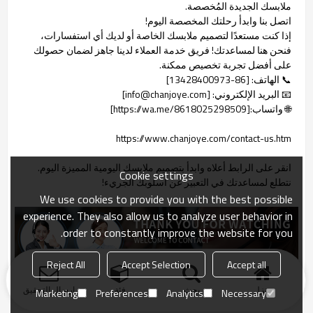
ملابسك الجديدة المُخصصة.
اتصل بنا وابدأ رحلتك المخصصة اليوم!
إذا كنت مستعدًا لتصميم ملابسك الخاصة أو لديك أي استفسارات،
فنحن هنا لمساعدتك! فريق خدمة العملاء لدينا جاهز لضمان حصولك
على أفضل تجربة تخصيص ممكنة.
📞 الهاتف: [86-13428400973]
📧 البريد الإلكتروني: [info@chanjoye.com]
🌐 واتساب:[https://wa.me/8618025298509]
https://www.chanjoye.com/contact-us.htm
انقر على الرابط أعلاه وابدأ بتصميم ملابسك اليومية المميزة اليوم.
Cookie settings
نتطلع لمساعدتك في التعبير عن أسلوبك الجريء!
We use cookies to provide you with the best possible
experience. They also allow us to analyze user behavior in
order to constantly improve the website for you.
Reject All
Accept Selection
Accept all
منزل
بحث
فئة
ارسال التحقيق
Marketing
Preferences
Analytics
Necessary