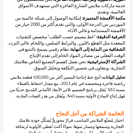
خدمة ماركات ملابس الشارع الفاخرة التي تستهدف الأسواق
العالمية، ونقدم:
مكتبة الأقمشة المتميزة:
إمكانية الوصول إلى شبكة عالمية من
الموردين من الدرجة الأولى، والتي تقدم أكثر من 2000 خيار من
الأقمشة المستدامة وعالي الأداء.
الحرفية الدقيقة:
"خط مصمم حسب الطلب" مخصص للتقنيات
المعقدة مثل القطع بالليزر، والترابط السلس، واللحام عالي التردد.
الشفافية من البداية إلى النهاية:
نظام رقمي يسمح بالتتبع في
الوقت الفعلي من مصادر المواد الخام إلى تقدم الإنتاج.
الشراكة الإستراتيجية:
نحن نعمل كقسم التصنيع الخاص بعلامتك
التجارية، ونتعاون في تحسين التكلفة وتحليل السوق.
تحليل البيانات:
أنتج خط إنتاجنا المتميز أكثر من 500,000 قطعة ملابس
رياضية فاخرة ومخصصة في عام 2023، مع معدل احتفاظ بالعملاء
بنسبة 92%. يُقلل برنامج التصميم ثلاثي الأبعاد الألماني المُدمج حديثًا من
مُهل إنتاج النماذج الأولية بنسبة 40%، ويُقلل من هدر العينات المادية.
الخاتمة: الشراكة من أجل النجاح
اختيار مُصنِّع الملابس المناسب قرارٌ محوريٌّ يُشكِّل جودة علامتك
التجارية وسمعتها ومسار نموها. سواءٌ أكنتَ تُعطي الأولوية لرشاقة
مُنتجي الحد الأدنى لكمية الطلب مثل Saija، أو سهولة الطلب من