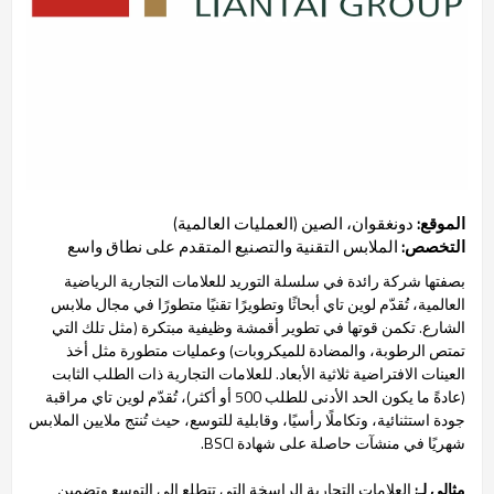
الموقع:
دونغقوان، الصين (العمليات العالمية)
التخصص:
الملابس التقنية والتصنيع المتقدم على نطاق واسع
بصفتها شركة رائدة في سلسلة التوريد للعلامات التجارية الرياضية
العالمية، تُقدّم لوين تاي أبحاثًا وتطويرًا تقنيًا متطورًا في مجال ملابس
الشارع. تكمن قوتها في تطوير أقمشة وظيفية مبتكرة (مثل تلك التي
تمتص الرطوبة، والمضادة للميكروبات) وعمليات متطورة مثل أخذ
العينات الافتراضية ثلاثية الأبعاد. للعلامات التجارية ذات الطلب الثابت
(عادةً ما يكون الحد الأدنى للطلب 500 أو أكثر)، تُقدّم لوين تاي مراقبة
جودة استثنائية، وتكاملًا رأسيًا، وقابلية للتوسع، حيث تُنتج ملايين الملابس
شهريًا في منشآت حاصلة على شهادة BSCI.
مثالي لـ:
العلامات التجارية الراسخة التي تتطلع إلى التوسع وتضمين