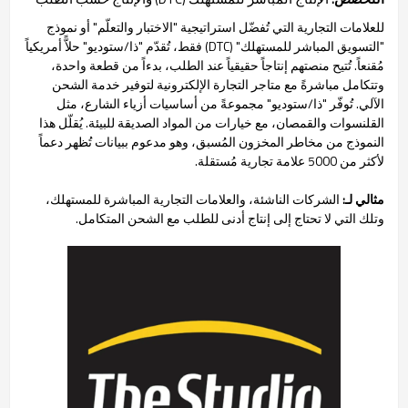
للعلامات التجارية التي تُفضّل استراتيجية "الاختبار والتعلّم" أو نموذج
"التسويق المباشر للمستهلك" (DTC) فقط، تُقدّم "ذا/ستوديو" حلاًّ أمريكياً
مُقنعاً. تُتيح منصتهم إنتاجاً حقيقياً عند الطلب، بدءاً من قطعة واحدة،
وتتكامل مباشرةً مع متاجر التجارة الإلكترونية لتوفير خدمة الشحن
الآلي. تُوفّر "ذا/ستوديو" مجموعةً من أساسيات أزياء الشارع، مثل
القلنسوات والقمصان، مع خيارات من المواد الصديقة للبيئة. يُقلّل هذا
النموذج من مخاطر المخزون المُسبق، وهو مدعوم ببيانات تُظهر دعماً
لأكثر من 5000 علامة تجارية مُستقلة.
مثالي لـ:
الشركات الناشئة، والعلامات التجارية المباشرة للمستهلك،
وتلك التي لا تحتاج إلى إنتاج أدنى للطلب مع الشحن المتكامل.