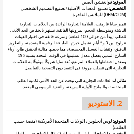
الموقع:
قوانغتشو، الصين
التخصص:
تصنيع المعدات الأصلية/تصنيع التصميم الشخصي
(OEM/ODM) للملابس الفاخرة
تتميز سايا غارمنت، العلامة التجارية الرائدة بين العلامات التجارية
الناشئة ومتوسطة الحجم، بمرونتها الفائقة. تشتهر بانخفاض الحد الأدنى
للطلب (يبدأ من حوالي 100 قطعة) وسرعة فائقة في اختيار العينات
تتراوح بين 3 و5 أيام. تشمل خبرتها الطباعة الرقمية المتقدمة، والتطريز
الدقيق، وتقنيات الغسيل المخصصة، مما يجعلها مثالية لتحقيق طابع أزياء
الشارع المميز. بفضل معدل تسليمها في الوقت المحدد بنسبة 95%
ومعدل احتفاظها بالعملاء المرتفع، تُعد سايا شريكًا موثوقًا به للعلامات
التجارية التي تتطلب مرونة في التنفيذ دون التضحية بالتفاصيل.
مثالي لـ:
العلامات التجارية التي تبحث عن الحد الأدنى لكمية الطلب
المنخفضة، والنماذج الأولية السريعة، والتنفيذ الرسومي المعقد.
2. الاستوديو
الموقع:
لوس أنجلوس، الولايات المتحدة الأمريكية (منصة حسب
الطلب)
التخصص:
الإنتاج المباشر للمستهلك (DTC) والإنتاج حسب الطلب