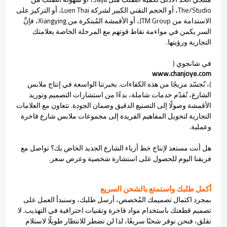
The/Studio، أو الحجم التقني الكبير لشركة Luen Thai، أو التركيز على
الاستدامة من JTM Group، أو الأقمشة المُبتكرة من Xiangying، فإنَّ
السر يكمن في مواءمة نقاط قوتهم مع المرحلة الخاصة بعلامتك
التجارية ورؤيتها.
في شانجوي (
www.chanjoye.com
)، نُجسّد مزيجًا من هذه الكفاءات. بخبرتنا الواسعة في إنتاج ملابس
الشارع، نُقدّم خدمات شاملة، بدءًا من استشارات التصميم وتوريد
الأقمشة وصولًا إلى التصنيع الدقيق وضمان الجودة. نتعاون مع العلامات
التجارية لتحويل المفاهيم الفريدة إلى مجموعات ملابس شارع فاخرة
وعملية.
هل أنت مستعد لإنتاج خط أزياء الشارع الجديد الخاص بك؟ تواصل مع
فريقنا اليوم للحصول على استشارة شخصية وعرض سعر.
أكمل طلبك واستمتع بالشحن السريع
بمجرد اكتمال تصميمك المُخصص، أرسل طلبك، وسنبدأ العمل على
تصميم قطعتك باستخدام مواد فاخرة وتقنيات احترافية في التهذيب. لا
تقلق، فنحن نوفر شحنًا سريعًا، لذا لن تضطر للانتظار طويلًا لاستلام