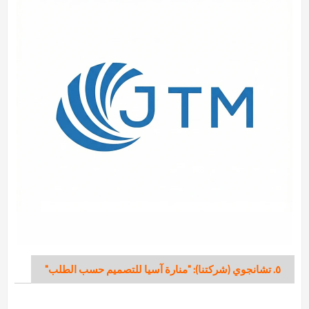
٥. تشانجوي (شركتنا): "منارة آسيا للتصميم حسب الطلب"