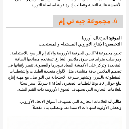
الأقمشة عالية التقنية وتتطلب إدارة قوية لسلسلة التوريد.
4. مجموعة جيه تي إم
الموقع:
البرتغال، أوروبا
التخصص:
الإنتاج الأوروبي المستدام والمستجيب
تجمع مجموعة JTM بين الحرفية الأوروبية والالتزام الراسخ بالاستدامة،
وهو طلب متزايد في سوق ملابس الشارع. تستخدم مصانعها الطاقة
المتجددة وتركز على الأقمشة المعاد تدويرها والعضوية. تتميز بإتقانها في
تصميم الملابس بدقة متناهية، مثل الألواح متعددة الطبقات والتشطيبات
المقطوعة بالليزر، وتشتهر بسرعة الاستجابة في التواصل. مع مهلة إنتاج
تبلغ حوالي 20 يومًا للطلبات الصغيرة، تُعدّ JTM شريكًا استراتيجيًا
للعلامات التجارية التي تستهدف السوق الأوروبية ذات القيم البيئية.
مثالي لـ:
العلامات التجارية التي تستهدف أسواق الاتحاد الأوروبي،
وتعطي الأولوية لشهادات الاستدامة، وتتطلب بناء مفصلاً.