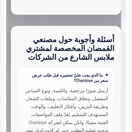
أسئلة وأجوبة حول مصنعي
القمصان المخصصة لمشتري
ملابس الشارع من الشركات
ما الذي يجب عليّ تحضيره قبل طلب عرض
سعر من ChanJoye؟
أرسل صورًا مرجعية، والكمية، ونوع القماش
المفضل، ونطاق المقاسات، وملفات الشعار،
وطريقة التزيين، وأفكار التغليف، والوقت
المستهدف للتسليم. يُعدّ ملف المواصفات
الفنية مفيدًا، ولكن يمكن لشركة ChanJoye
توجيه عملية التطوير حتى لو كانت لديك صور