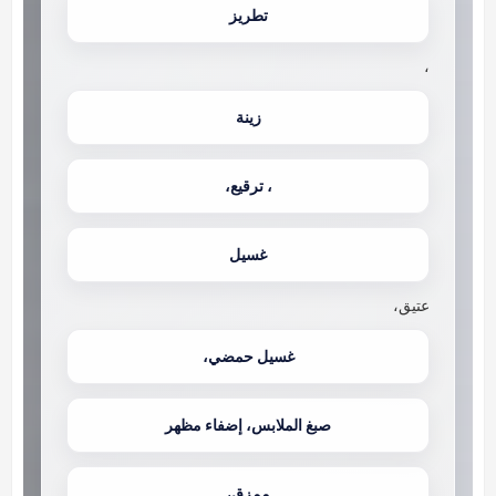
تطريز
،
زينة
، ترقيع،
غسيل
عتيق،
غسيل حمضي،
صبغ الملابس، إضفاء مظهر
ممزق،