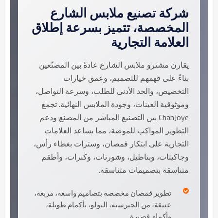
شركة تصنيع ملابس الشارع
المخصصة، تتميز بسرعة إطلاق
العلامة التجارية
يقارن مشترو ملابس الشارع عادةً بين المصنّعين
بناءً على فهمهم للتصميم، وعمق خيارات
التخصيص، والحد الأدنى للطلب، وسرعة التواصل،
وموثوقية العينات، وجودة الملابس النهائية. تجمع
ChanJoye بين التصنيع المباشر من المصنع ودعم
التطوير المواكب للموضة، مما يساعد العلامات
التجارية على ابتكار قمصان، وسترات بغطاء رأس،
وجاكيتات، وبناطيل، وشورتات، وكنزات، وأطقم
متناسقة بتصميمات متناسقة.
تطوير قمصان مخصصة بتصاميم واسعة، مربعة،
عتيقة، من الجيرسيه، البولو، بأكمام طويلة،
وأكمام قصيرة.