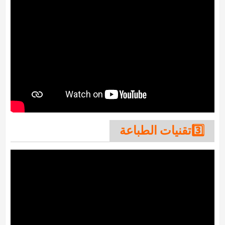
3️⃣تقنيات الطباعة