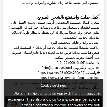
البيسبول التي تجسد ثقافة أزياء الشارع، والفردية، والمتانة.
أكمل طلبك واستمتع بالشحن السريع
بمجرد اكتمال تصميمك المُخصص، أرسل طلبك، وسنبدأ العمل على
تصميم قطعتك باستخدام مواد فاخرة وتقنيات احترافية في التهذيب. لا
تقلق، فنحن نوفر شحنًا سريعًا، لذا لن تضطر للانتظار طويلًا لاستلام
ملابسك الجديدة المُخصصة.
اتصل بنا وابدأ رحلتك المخصصة اليوم!
إذا كنت مستعدًا لتصميم ملابسك الخاصة أو لديك أي استفسارات،
فنحن هنا لمساعدتك! فريق خدمة العملاء لدينا جاهز لضمان حصولك
على أفضل تجربة تخصيص ممكنة.
📞 الهاتف: [86-13428400973]
📧 البريد الإلكتروني: [info@chanjoye.com]
🌐 واتساب:[https://wa.me/8618025298509]
https://www.chanjoye.com/contact-us.htm
انقر على الرابط أعلاه وابدأ بتصميم ملابسك اليومية المميزة اليوم.
Cookie settings
نتطلع لمساعدتك في التعبير عن أسلوبك الجريء!
We use cookies to provide you with the best possible
experience. They also allow us to analyze user behavior in
order to constantly improve the website for you.