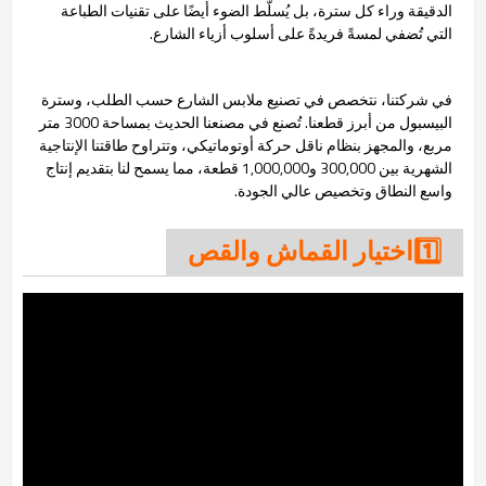
الدقيقة وراء كل سترة، بل يُسلّط الضوء أيضًا على تقنيات الطباعة
التي تُضفي لمسةً فريدةً على أسلوب أزياء الشارع.
في شركتنا، نتخصص في تصنيع ملابس الشارع حسب الطلب، وسترة
البيسبول من أبرز قطعنا. تُصنع في مصنعنا الحديث بمساحة 3000 متر
مربع، والمجهز بنظام ناقل حركة أوتوماتيكي، وتتراوح طاقتنا الإنتاجية
الشهرية بين 300,000 و1,000,000 قطعة، مما يسمح لنا بتقديم إنتاج
واسع النطاق وتخصيص عالي الجودة.
1️⃣اختيار القماش والقص