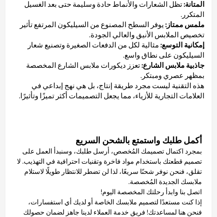
المتانة:
تظل الشعارات والأنماط حادة وسليمة حتى بعد الغسيل
المتكرر.
ملمس ممتاز:
يوفر السطح المصنوع من السيليكون المرتفع تأثير
تخصيص الملابس الأنيق والعالي الجودة.
إمكانية التوسع:
مثالية لكل من الدفعات الصغيرة وتصنيع شعار
السيليكون على نطاق واسع.
جاذبية ملابس الشارع:
تعزز ديكورات ملابس الشارع المخصصة
بمظهر عصري ومبتكر.
هذه التقنية ليست مجرد طريقة إنتاج، بل هي نهج إبداعي في
العلامات التجارية للأزياء، مما يجعل التصميمات أكثر تميزًا وتأثيرًا.
أكمل طلبك واستمتع بالشحن السريع
بمجرد اكتمال تصميمك المُخصص، أرسل طلبك، وسنبدأ العمل على
تصميم قطعتك باستخدام مواد فاخرة وتقنيات احترافية في التهذيب. لا
تقلق، فنحن نوفر شحنًا سريعًا، لذا لن تضطر للانتظار طويلًا لاستلام
ملابسك الجديدة المُخصصة.
اتصل بنا وابدأ رحلتك المخصصة اليوم!
إذا كنت مستعدًا لتصميم ملابسك الخاصة أو لديك أي استفسارات،
فنحن هنا لمساعدتك! فريق خدمة العملاء لدينا جاهز لضمان حصولك