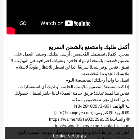
أكمل طلبك واستمتع بالشحن السريع
بمجرد اكتمال تصميمك المُخصص، أرسل طلبك، وسنبدأ العمل على
تصميم قطعتك باستخدام مواد فاخرة وتقنيات احترافية في التهذيب. لا
تقلق، فنحن نوفر شحنًا سريعًا، لذا لن تضطر للانتظار طويلًا لاستلام
ملابسك الجديدة المُخصصة.
اتصل بنا وابدأ رحلتك المخصصة اليوم!
إذا كنت مستعدًا لتصميم ملابسك الخاصة أو لديك أي استفسارات،
فنحن هنا لمساعدتك! فريق خدمة العملاء لدينا جاهز لضمان حصولك
على أفضل تجربة تخصيص ممكنة.
📞 الهاتف: [86-13428400973]
📧 البريد الإلكتروني: [info@chanjoye.com]
🌐 واتساب:[https://wa.me/8618025298509]
https://www.chanjoye.com/contact-us.htm
انقر على الرابط أعلاه وابدأ بتصميم ملابسك اليومية المميزة اليوم.
Cookie settings
نتطلع لمساعدتك في التعبير عن أسلوبك الجريء!