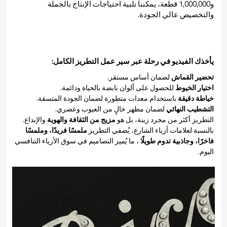
و1,000,000 قطعة، يمكننا تلبية احتياجات الإنتاج بالجملة
والتخصيص عالي الجودة.
يأخذك الفيديو في رحلة عبر سير عمل التطريز الكامل:
تحضير القماش
لضمان أساس مستقر.
اختيار الخيوط
للحصول على ألوان نابضة بالحياة ودائمة.
خياطة دقيقة
باستخدام معدات متطورة لضمان الجودة المتسقة.
التشطيب النهائي
لضمان مظهر خالٍ من العيوب وعصري.
التطريز أكثر من مجرد زينة، بل هو
مزيج من الثقافة والهوية
والإبداع.
بالنسبة لعلامات أزياء الشارع، يُضفي التطريز
ملمسًا فريدًا، وملمسًا
فاخرًا، وجاذبية تدوم طويلًا
، ما يُميز التصاميم في سوق الأزياء التنافسي
اليوم.