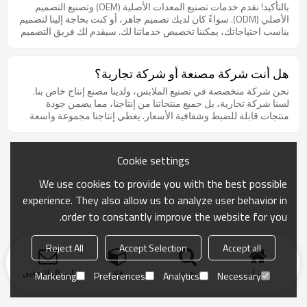
بالتأكيد! نقدم خدمات تصنيع المعدات الأصلية (OEM) وتصنيع التصميم
الأصلي (ODM). سواءً كان لديك تصميم جاهز، أو كنت بحاجة إلينا لتصميم
يناسب احتياجاتك، يمكننا تخصيص خدماتنا لك. سيقدم لك فريق التصميم
لدينا حلول تصميم مبتكرة بناءً على مفهوم علامتك التجارية، ومتطلبات
أسلوبك، واتجاهات السوق. بالإضافة إلى ذلك، نقدم خدمات تصميم
مجانية لضمان أن يعكس كل منتج من منتجاتك سمات علامتك التجارية
هل أنت شركة مصنعة أو شركة تجارية؟
ومفاهيمها بدقة.
نحن شركة متخصصة في تصنيع الملابس، ولدينا مصنع إنتاج خاص بنا.
لسنا شركة تجارية، بل جميع منتجاتنا من إنتاجنا، مما يضمن جودة
منتجات قابلة للضبط وشفافية الأسعار. يغطي إنتاجنا مجموعة واسعة
من الفئات، مثل التيشيرتات، والسويت شيرتات، والهوديز، والبدلات
الرياضية، والسترات الصوفية، والسترات الصوفية المحبوكة، وغيرها.
يواكب تصميم منتجاتنا أحدث صيحات السوق، بهدف توفير حلول ملابس
Cookie settings
عالية الجودة ومصممة خصيصًا لتلبية احتياجات جميع العملاء.
We use cookies to provide you with the best possible
experience. They also allow us to analyze user behavior in
order to constantly improve the website for you.
Reject All
Accept Selection
Accept all
منزل
بحث
فئة
ارسال التحقيق
Marketing
Preferences
Analytics
Necessary