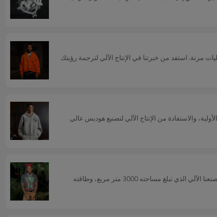
 مرنة. استفد من خبرتنا في الإنتاج الآلي لترجمة رؤيتك
لية، والاستفادة من الإنتاج الآلي لتصنيع هوديس عالي
يتناول هذا الدليل دور التيشيرتات الثقيلة في عالم أزياء الشارع، مُفصّلاً الأقمشة الرئيسية مثل القطن الممشط 100%، والقطن والكتان، ومزيجات CVC. بفضل مصنعنا الآلي الذي تبلغ مساحته 3000 متر مربع، وطاقته