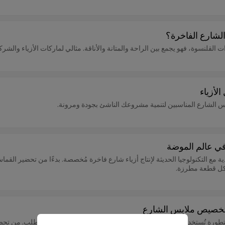
لشارع الفاخرة؟
القلنسوة، فهو يجمع بين الراحة والمتانة والأناقة. مثالي لماركات الأزياء والشرك
لأزياء
س الشارع المناسبين لتنمية مشروعك الناشئ بجودة ومرونة.
 في عالم الموضة
ية مع التكنولوجيا الحديثة لإنتاج أزياء شارع فاخرة مُخصصة. بدءًا من تحضير القم
ي كل قطعة مطرزة.
 لتخصيص ملابس الشارع
ة متطورة تُستخدم على نطاق واسع في تصميم ملابس الشارع حسب الطلب. من تحضير 