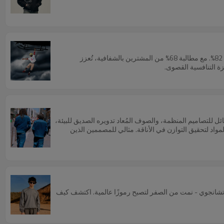
جودة الإنتاج تُميّز أزياء الشارع الراقية. أثبتت علامات تجارية مثل Supreme (دقة خياطة 3 مم) وVisvim (صباغة حرفية) أن الحرفية تُحسّن قيمة إعادة البيع بنسبة 82%. مع مطالبة 68% من المشترين بالشفافية، تُعزز
يزة التنافسية القصوى.
ئل للتصاميم المنظمة، والصوف المُعاد تدويره الصديق للبيئة،
 الأصلي، والشبك عالي الأداء للملابس التقنية. تعرّف على كيفية استفادة علامات تجارية رائدة مثل Supreme وVisvim من هذه المواد لتحقيق التوازن في الأناقة. مثالي للمصممين الذين
تشانجوي - نمت من الصفر لتصبح رموزًا عالمية. اكتشف كيف