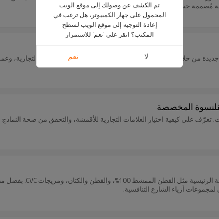
تم الكشف عن وصولك إلى موقع الويب
قطعة مُصممة حسب الطلب.
المحمول على جهاز الكمبيوتر، هل ترغب في
إعادة التوجيه إلى موقع الويب لسطح
المكتب؟ انقر على 'نعم' للاستمرار
لا
نعم
جديدة من خلال تقنيات وأقمشة خاصة، وسرد قصص جذابة للعلامة التجارية، وعمليات
القلنسوة المخصصة
رّف على كيفية اختيار العلامات التجارية للأقمشة، والتحقق من صحة النماذج الأو
 لمجموعات أزياء الشارع التنافسية.