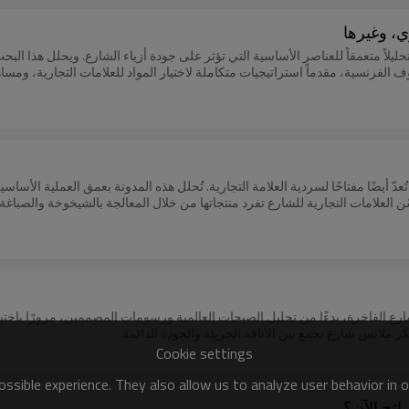
، وغيرها
ليلاً متعمقاً للعناصر الأساسية التي تؤثر على جودة أزياء الشارع. ويحلل هذا ال
الفرنسية، مقدماً استراتيجيات متكاملة لاختيار المواد للعلامات التجارية، ومس
دّ أيضًا مفتاحًا لسردية العلامة التجارية. تُحلل هذه المدونة بعمق العملية الأس
 (PD) وصباغة الملابس (GD)، وتكشف كيف تُحسّن العلامات التجارية للشارع تفرد منتجاتها من خلال المعالجة با
لفاخرة، بدءًا من تحليل الصيحات العالمية ورسومات المصممين، مرورًا باختبارا
ر ملابس شارع تجمع بين الأناقة الجريئة والجودة الدائمة.
Cookie settings
ssible experience. They also allow us to analyze user behavior in 
رائج الآن؟