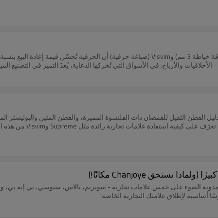
 الأخلاقيات والأرباح. في الأسواق التي تُحركها الدعاية، يُعدّ التميز في التصنيع الم
يل القطن الثقيل للقمصان ذات القلنسوة المميزة، والقطن المتين والبوليستر الما
ودينيم سيلفيدج الياباني للغسيل
المدونة الضوء على خمس علامات تجارية - سوبريم، بالاس، ستوسي، بي إيه بي، و
ًا أساسية لإطلاق علامتك التجارية الخاصة!