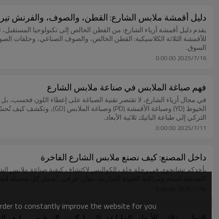
دليل أقمشة ملابس الشارع: القطن، والصوف، والفرنش تيري
يقدم دليل أقمشة أزياء الشارع: من القطن الخالص إلى تكنولوجيا المستقبل، تح
للأقمشة الثلاثة الكلاسيكية: القطن الخالص، والصوف الصناعي، وحلقات الصوف 
السوق.
2025/7/16 0:00:00
فهم صباغة الملابس في صناعة ملابس الشارع
في مجال أزياء الشارع، لا تقتصر تقنية الصباغة على إعطاء اللون فحسب، بل تُع
الخيوط (YD) وصباغة الأقمشة
التركي إلى طباعة الباتيك ثلاثية الأبعاد.
2025/7/11 0:00:00
داخل المصنع: كيف نصنع ملابس الشارع الفاخرة
يأخذكم تشانجوي في رحلة خلف الكواليس لاكتشاف كيفية صناعة ملابس الشارع ا
الصديقة للبيئة، ومراقبة الجودة الصارمة. بتفانٍ حرفي، نُصقل كل تفصيلة لنبتك
2025/7/10 0:00:00
order to constantly improve the website for you.
التطريز ثلاثي الأبعاد، الطباعة بالسيليكون، الترقيع – ما هو ال