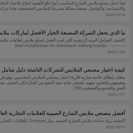
يُعدّ اختيار مصنّع ملابس الشارع المناسب أمرًا بالغ الأهمية لنجاح علامتك ال
والاستدامة، والتواصل. بصفتنا مصنّعًا متمرسًا للملابس المخصصة، فإننا ندرك 
2025/12/19
ما الذي يجعل الشركة المصنعة الخيار الأفضل لماركات ملا
اكتشف العوامل الستة الرئيسية التي تُحدد أفضل مُصنّع ملابس لعلامات ملابس
————best-manufacturer-for-streetwear-clothing-brands
2025/12/5
كيفية اختيار مصنعي الملابس للشركات الناشئة: دليل شامل
يتطلب إطلاق علامة تجارية للأزياء اختيار مصنّعي الملابس المناسبين، وهو قر
وتقييمهم والتعاون معهم، لضمان نجاح تنفيذ المنتج من الفكرة إلى العميل. تش
القص والتصنيع والتشطيب (CM).
2025/11/7
أفضل مصنعي ملابس الشارع الصينية للعلامات التجارية العال
اكتشف رواد صناعة ملابس الشارع الصينية، مثل Chanjoye، للعلامات التجارية العالمية. استكشف رؤىً مبنية على البيانات حول خدمات مُصنّعي المعدات الأصلية، ومزايا سلسلة التوريد، وتصنيع الملابس المُخصصة.
2025/10/17