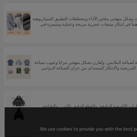
بحث بشكل منهجي معايير الأداء ومخططات التطبيق السيناريوهية
اهماً في ابتكار منتجات عصرية مريحة وعملية ومتميزة في
اسية لصباغة الملابس، وتُقارن بشكل منهجي مزايا وعيوب صباغة
لشيخوخة والصباغة التدريجية والابتكار المستدام. من خزان الصباغة الدوامي
ت الأقمشة الدقيقة، والقطع الدقيق بالليزر، والطباعة
We use cookies to provide you with the best po