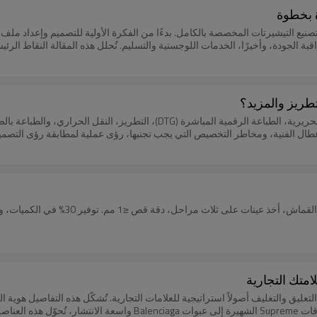
 بخطوة
نيع التيشيرتات المخصصة بالكامل. بدءًا من الفكرة الأولية للتصميم وإعداد ملف ال
قبة الجودة، وأخيرًا، الخدمات اللوجستية والتسليم. تُحلل هذه المقالة النقاط الرئ
طريز والمزيد؟
يُحلل هذا الدليل الشامل خمس تقنيات أساسية لتخصيص القمصان (الطباعة الحريرية، الطباعة
أعطال الفنية، ومخاطر التخصيص التي يجب تجنبها، رؤى عملية لمطابقة رؤى التصميم 
امتك التجارية
تعليق والتغليف أصولاً استراتيجية للعلامات التجارية. تُشكّل هذه التفاصيل هوية ا
وتُحفّز التفاعل (زيادة بنسبة 35%)، وتُعزّز المبيعات (زيادة بنسبة 22%). من بطاق