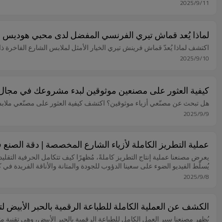
2025/9/11
لماذا يُعد قماش تيري الفرنسي المفضل لدى محبي هوديس ا
اكتشف لماذا يُعدّ قماش فرينش تيري الخيار الأمثل لملابس الشارع الفاخرة ذات 
2025/9/10
كيفية العثور على مصنعين موثوقين لبدء مشروعك في مجال ا
هل تبحث عن مصنّعي أزياء موثوقين؟ اكتشف كيفية العثور على مصنّعي ملاب
2025/9/9
عملية التطريز الكاملة لأزياء الشارع المخصصة | دقة الصنع
يعرض مصنعنا عملية إنتاج التطريز كاملةً، مُظهرًا كيف تتكامل الحرفية التقليد
يُسلّط الفيديو الضوء على سعينا الدؤوب للجودة والمتانة والأناقة الفريدة ف
2025/9/8
الكشف عن العملية الكاملة للطباعة الرقمية بالحبر الأبيض
يُظهر مصنعنا سير العمل الكامل للطباعة الرقمية بالحبر الأبيض، وهي تقني