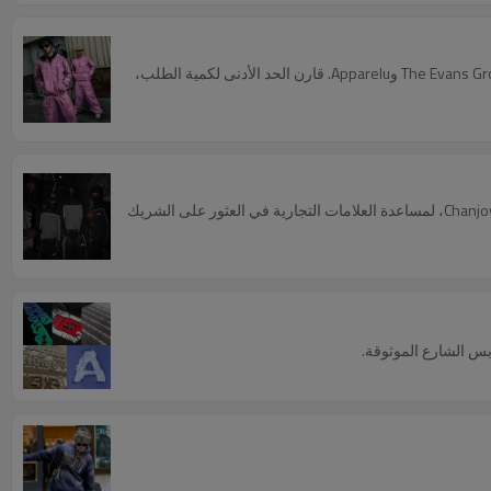
هل تبحث عن شريك تصنيع مثالي من التصميم إلى الإنتاج؟ بناءً على بيانات حقيقية، نستعرض أفضل 8 مصنّعين لملابس الشارع المخصصة، مثل Chanjoye وThe Evans Group وApparelu. قارن الحد الأدنى لكمية الطلب،
اكتشف أفضل 10 مصنعين حقيقيين لملابس الشارع لعام 2025. يحلل هذا الدليل رواد الصناعة مثل Apparelu وStanley/Stella ومجموعة Ruyi، بالإضافة إلى Chanjoye، لمساعدة العلامات التجارية في العثور على الشريك