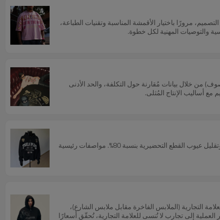
تصميم، مرورًا باختيار الأقمشة المناسبة وتقنيات الطباعة،
يسية والتوصيات المهنية لكل خطوة.
 الرقمية المباشرة (DTG)، التطريز، النقل الحراري، والطباعة بالصوف) من خلال بيانات مُقارنة حول التكلفة، والحد الأدنى
مع أساليب الإنتاج المُثلى.
هوديس مُخصصة تُعزز هوية العلامة التجارية. مفتاح النجاح: مطابقة التصميم والقماش، أخذ عينات على ثلاث مراحل، دقة قص ≤1 مم. توفير 30% في الكميات، وتقليل عيوب القطع التحضيرية بنسبة 80%. مواصفات رئيسية
لعلامة التجارية (الملابس الفاخرة مقابل ملابس الشارع)،
ات Supreme الشهيرة إلى عبوات Balenciaga واسعة الانتشار، تُحوّل هذه العناصر العملية إلى تجارب لا تُنسى للعلامة التجارية، تُحقّق أسعارًا