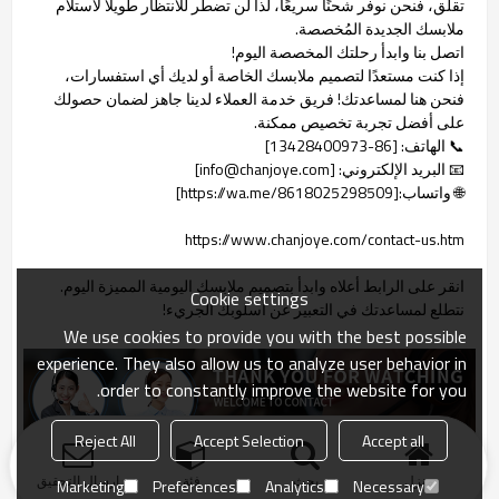
تقلق، فنحن نوفر شحنًا سريعًا، لذا لن تضطر للانتظار طويلًا لاستلام
ملابسك الجديدة المُخصصة.
اتصل بنا وابدأ رحلتك المخصصة اليوم!
إذا كنت مستعدًا لتصميم ملابسك الخاصة أو لديك أي استفسارات،
فنحن هنا لمساعدتك! فريق خدمة العملاء لدينا جاهز لضمان حصولك
على أفضل تجربة تخصيص ممكنة.
📞 الهاتف: [86-13428400973]
📧 البريد الإلكتروني: [info@chanjoye.com]
🌐 واتساب:[https://wa.me/8618025298509]
https://www.chanjoye.com/contact-us.htm
انقر على الرابط أعلاه وابدأ بتصميم ملابسك اليومية المميزة اليوم.
Cookie settings
نتطلع لمساعدتك في التعبير عن أسلوبك الجريء!
We use cookies to provide you with the best possible
experience. They also allow us to analyze user behavior in
order to constantly improve the website for you.
Reject All
Accept Selection
Accept all
منزل
بحث
فئة
ارسال التحقيق
Marketing
Preferences
Analytics
Necessary