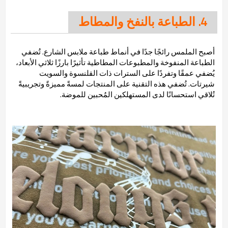
4. الطباعة بالنفخ والمطاط
أصبح الملمس رائجًا جدًا في أنماط طباعة ملابس الشارع. تُضفي
الطباعة المنفوخة والمطبوعات المطاطية تأثيرًا بارزًا ثلاثي الأبعاد،
يُضفي عمقًا وتفردًا على السترات ذات القلنسوة والسويت
شيرتات. تُضفي هذه التقنية على المنتجات لمسةً مميزةً وتجريبيةً
تُلاقي استحسانًا لدى المستهلكين المُحبين للموضة.