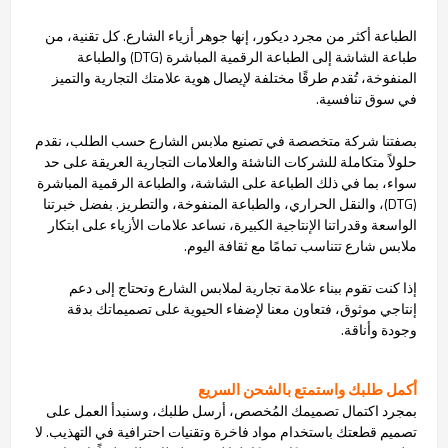
الطباعة أكثر من مجرد ديكور، إنها جوهر أزياء الشارع. كل تقنية، من
طباعة الشاشة إلى الطباعة الرقمية المباشرة (DTG) والطباعة
المنفوخة، تُقدم طرقًا مختلفة لإيصال هوية علامتك التجارية والتميز
في سوق تنافسية.
بصفتنا شركة متخصصة في تصنيع ملابس الشارع حسب الطلب، نقدم
حلولاً متكاملة للشركات الناشئة والعلامات التجارية العريقة على حد
سواء، بما في ذلك الطباعة على الشاشة، والطباعة الرقمية المباشرة
(DTG)، والنقل الحراري، والطباعة المنفوخة، والتطريز. بفضل خبرتنا
الواسعة وقدراتنا الإنتاجية الكبيرة، نساعد علامات الأزياء على ابتكار
ملابس شارع تتناسب تمامًا مع ثقافة اليوم.
إذا كنت تقوم ببناء علامة تجارية لملابس الشارع وتحتاج إلى دعم
إنتاجي موثوق، فتعاون معنا لإضفاء الحيوية على تصميماتك بدقة
وجودة وأناقة.
أكمل طلبك واستمتع بالشحن السريع
بمجرد اكتمال تصميمك المُخصص، أرسل طلبك، وسنبدأ العمل على
تصميم قطعتك باستخدام مواد فاخرة وتقنيات احترافية في التهذيب. لا