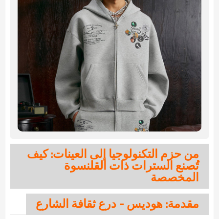
من حزم التكنولوجيا إلى العينات: كيف
تُصنع السترات ذات القلنسوة
المخصصة
مقدمة: هوديس - درع ثقافة الشارع