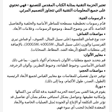
تعتبر الحزمة التقنية بمثابة الكتاب المقدس للتصنيع - فهي تحتوي
على جميع المعلومات التقنية التي تتجاوز التصميم المرئي.
• الرسومات الفنية:
قدّم رسومات تخطيطية مسطحة للمناظر الأمامية والخلفية والتفاصيل
الخاصة. تأكد من وضوح النمط، وموضع الرسومات، وعلامات الأبعاد.
• مواصفات القماش:
حدد نوع قماش القلنسوة (على سبيل المثال، الصوف، أو قماش تيري
الفرنسي) والوزن (على سبيل المثال، 300GSM، 400GSM)، بالإضافة
إلى متطلبات القطع (أربطة الشد، المطاط، السحابات).
• معايير الألوان:
قم بتحديد جميع متطلبات الألوان باستخدام أكواد بانتون - بما في ذلك
القماش الأساسي، وخيوط الطباعة، وخيوط التطريز، وألوان الزخرفة.
• مواصفات الحجم:
توفير جدول تفصيلي للمقاسات مع معايير القياس لجميع الأبعاد الرئيسية
(الطول، الصدر، طول الأكمام، وما إلى ذلك).
• دورنا:
يقوم فريقنا الفني بمراجعة الحزمة التقنية بدقة للتأكد من اكتمالها
وإمكانية تطبيقها. ونتواصل بشكل استباقي معكم بشأن أي تفاصيل قد
تؤثر على التكلفة أو الإنتاج أو الجودة (مثل العمليات الخاصة والأبعاد
المعقدة للغاية) لتجنب أي سوء فهم.