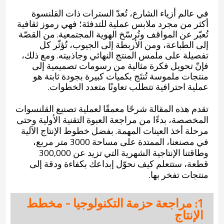
في عالم أزياء الشارع، تُعدّ السترات ذات القلنسوة
أكثر من مجرد ملابس عملية للتدفئة؛ فهي رموز ثقافية
تُعبّر عن المواقف وتُرسّخ الهوية المجتمعية. من القصّة
إلى الطباعة، ومن الأربطة إلى الجيوب، تُؤثّر كل
تفصيلة على ملمس المنتج النهائي وجاذبيته. ومع ذلك،
فإنّ تحويل فكرة مثالية من رسومات تصميمية إلى
منتجات ملموسة تُنتَج بكميات كبيرة بجودة ثابتة هو
عملية احترافية تتطلب تعاونًا متعدد الخطوات.
تقدم هذه المقالة شرحًا معمقًا لعملية تصنيع القلنسوات
المخصصة، بدءًا من مراجعة العبوة التقنية الأولية وحتى
مرحلة أخذ العينات المهمة. بفضل خطوط الإنتاج الآلية
في مصنعنا، الممتدة على مساحة 3000 متر مربع،
وطاقتنا الإنتاجية الشهرية التي تزيد عن 300,000
قطعة، ستتعلم كيف نحوّل إبداعك بكفاءة ودقة إلى
منتجات تفخر بها.
1: مراجعة حزمة التكنولوجيا - مخطط
الإنتاج