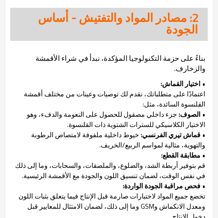
2: مصادر المواد والتفتيش - أساس
الجودة
بناءً على حزمة التكنولوجيا المؤكدة، نبدأ في شراء الأقمشة
والزخارف.
• اختيار القماش:
اعتمادًا على متطلباتك، نقدم لك توصيات وعينات من مختلف أقمشة
القلنسوة السائدة، مثل:
• الصوف:
جزء داخلي مصقول للحصول على النعومة والدفء، وهو
الاختيار الكلاسيكي للسترات الشتوية ذات القلنسوة.
• قماش تيري الفرنسي:
خيوط داخلية ملفوفة لامتصاص الرطوبة
والتهوية، مثالية لمواسم الربيع/الخريف.
• مطابقة القطع:
قم بتوفير أربطة الشد، والضلوع، والملصقات، والسحابات، وما إلى ذلك
في نفس الوقت، لضمان تنسيق اللون والجودة مع الأقمشة الرئيسية.
• فحص مراقبة الجودة الواردة:
تخضع جميع المواد لاختبارات صارمة قبل الإنتاج فيما يتعلق بثبات اللون
ومعدل الانكماش وGSM وما إلى ذلك، لضمان الامتثال للمعايير قبل
دخول الإنتاج.