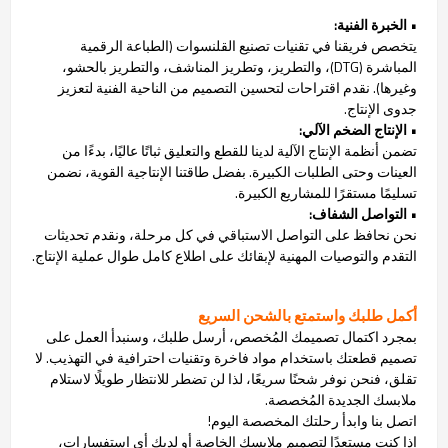
• الخبرة الفنية:
يتخصص فريقنا في تقنيات تصنيع القلنسوات (الطباعة الرقمية
المباشرة (DTG)، والتطريز، وتطريز المناشف، والتطريز بالحشو،
وغيرها). نقدم اقتراحات لتحسين التصميم من الناحية الفنية لتعزيز
جدوى الإنتاج.
• الإنتاج الضخم الآلي:
تضمن أنظمة الإنتاج الآلية لدينا للقطع والتعليق ثباتًا عاليًا، بدءًا من
العينات وحتى الطلبات الكبيرة. بفضل طاقتنا الإنتاجية القوية، نضمن
تسليمًا مستقرًا للمشاريع الكبيرة.
• التواصل الشفاف:
نحن نحافظ على التواصل الاستباقي في كل مرحلة، ونقدم تحديثات
التقدم والتوصيات المهنية لإبقائك على اطلاع كامل طوال عملية الإنتاج.
أكمل طلبك واستمتع بالشحن السريع
بمجرد اكتمال تصميمك المُخصص، أرسل طلبك، وسنبدأ العمل على
تصميم قطعتك باستخدام مواد فاخرة وتقنيات احترافية في التهذيب. لا
تقلق، فنحن نوفر شحنًا سريعًا، لذا لن تضطر للانتظار طويلًا لاستلام
ملابسك الجديدة المُخصصة.
اتصل بنا وابدأ رحلتك المخصصة اليوم!
إذا كنت مستعدًا لتصميم ملابسك الخاصة أو لديك أي استفسارات،