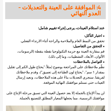
4: الموافقة على العينة والتعديلات -
العدو النهائي
عند استلام العينات، يرجى إجراء تقييم شامل:
• اختبار التآكل:
تحقق من النمط العام والملاءمة والراحة أثناء الارتداء الفعلي.
• التحقق من التفاصيل:
قم بمقارنة العينة مع حزمة التكنولوجيا نقطة بنقطة (الرسومات،
الألوان، الأبعاد، التشطيبات، وما إلى ذلك).
• التواصل بالملاحظات:
نظّم ملاحظاتك على المراجعة بوضوح (مثلاً: "يحتاج طول الكم إلى تقليل
بمقدار 1 سم"، "يحتاج لون الطباعة إلى تعميق")، وقدم ملاحظاتك
لفريقنا. سنجري التعديلات بناءً على هذه الملاحظات، ونعيد إرسال
العينات حتى نستلم موافقتك النهائية الموقعة.
لن يبدأ الإنتاج بالجملة إلا بعد حصول العينة التي تسبق مرحلة الإنتاج على
موافقتك الرسمية، مما يجعلها المعيار المطلق للتصنيع بالجملة.