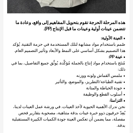
هذه المرحلة الحرجة تقوم بتحويل المفاهيم إلى واقع، وعادة ما
تتضمن عينات أولية وعينات ما قبل الإنتاج (PP).
• العينة الأولية:
صُمم باستخدام مواد مشابهة لتلك المستخدمة في حزمة التقنية. يُؤكد
هذا التصميم بشكل أساسي على النمط والأبعاد وتأثير التصميم العام.
• عينة PP:
مُنتَج باستخدام مواد إنتاج بالجملة مُؤكَّدة. يُوثَّق جميع التفاصيل، بما في
ذلك:
• ملمس القماش ولونه ووزنه
• تقنية الطباعة/التطريز، والموضع، والتأثير
• جودة الخياطة والمتانة
• أسلوب القطع والوظيفة
• التزامنا:
نحن ندرك الأهمية الحيوية لأخذ العينات. في ورشة عمل العينات لدينا،
يُعِدّ حرفيون ذوو خبرة عينات بدقة متناهية، مصحوبة بتقارير فحص
مفصلة، مما يضمن أن تعكس العينة جودة الكميات الكبيرة المستقبلية
بدقة.