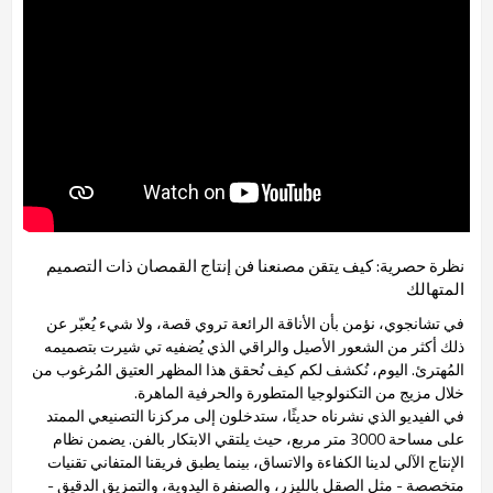
نظرة حصرية: كيف يتقن مصنعنا فن إنتاج القمصان ذات التصميم
المتهالك
في تشانجوي، نؤمن بأن الأناقة الرائعة تروي قصة، ولا شيء يُعبّر عن
ذلك أكثر من الشعور الأصيل والراقي الذي يُضفيه تي شيرت بتصميمه
المُهترئ. اليوم، نُكشف لكم كيف نُحقق هذا المظهر العتيق المُرغوب من
خلال مزيج من التكنولوجيا المتطورة والحرفية الماهرة.
في الفيديو الذي نشرناه حديثًا، ستدخلون إلى مركزنا التصنيعي الممتد
على مساحة 3000 متر مربع، حيث يلتقي الابتكار بالفن. يضمن نظام
الإنتاج الآلي لدينا الكفاءة والاتساق، بينما يطبق فريقنا المتفاني تقنيات
متخصصة - مثل الصقل بالليزر، والصنفرة اليدوية، والتمزيق الدقيق -