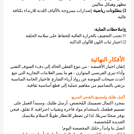
مظهر وهيكل مثاليين
2) بنطلونات رياضية:
إصدارات ممزوجة بالألياف اللدنة للارتداء بكثافة
عالية
ج)ملاحظات العناية:
1) تجنب التجفيف بالحرارة العالية للحفاظ على سلامة الحلقة
2) اختبار ثبات اللون للألوان الداكنة
الأفكار النهائية
إتقان اختيار الأقمشة - من تنوع القطن الخالد إلى دفء الصوف التقني
وأداء تيري الفرنسي المتوازن - هو ما يميز العلامات التجارية التي تتبع
أحدث صيحات الموضة عن رواد أزياء الشارع. فاختيار الخامة المناسبة
يرتقي بالتصاميم من مفاهيم عملية إلى قطع أساسية ثقافية.
أكمل طلبك واستمتع بالشحن السريع
بمجرد اكتمال تصميمك المُخصص، أرسل طلبك، وسنبدأ العمل على
تصميم قطعتك باستخدام مواد فاخرة وتقنيات احترافية. لا تقلق، فنحن
نوفر شحنًا سريعًا، لذا لن تضطر للانتظار طويلًا لاستلام ملابسك
الجديدة المُخصصة.
اتصل بنا وابدأ رحلتك المخصصة اليوم!