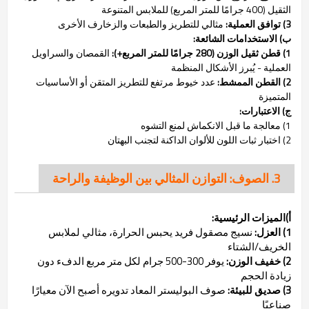
الثقيل (400 جرامًا للمتر المربع) للملابس المتنوعة
3) توافق العملية:
مثالي للتطريز والطبعات والزخارف الأخرى
ب) الاستخدامات الشائعة:
1) قطن ثقيل الوزن (280 جرامًا للمتر المربع+):
القمصان والسراويل
العملية - يُبرز الأشكال المنظمة
2) القطن الممشط:
عدد خيوط مرتفع للتطريز المتقن أو الأساسيات
المتميزة
ج) الاعتبارات:
1) معالجة ما قبل الانكماش لمنع التشوه
2) اختبار ثبات اللون للألوان الداكنة لتجنب البهتان
3. الصوف: التوازن المثالي بين الوظيفة والراحة
أ)الميزات الرئيسية:
1) العزل:
نسيج مصقول فريد يحبس الحرارة، مثالي لملابس
الخريف/الشتاء
2) خفيف الوزن:
يوفر 300-500 جرام لكل متر مربع الدفء دون
زيادة الحجم
3) صديق للبيئة:
صوف البوليستر المعاد تدويره أصبح الآن معيارًا
صناعيًا