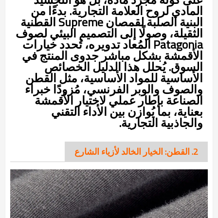
المادي لروح العلامة التجارية. بدءًا من
البنية الصلبة لقمصان Supreme القطنية
الثقيلة، وصولًا إلى التصميم البيئي لصوف
Patagonia المُعاد تدويره، تُحدد خيارات
الأقمشة بشكل مباشر جدوى المنتج في
السوق. يُحلل هذا الدليل الخصائص
الأساسية للمواد الأساسية، مثل القطن
والصوف والوبر الفرنسي، مُزودًا خبراء
الصناعة بإطار عملي لاختيار الأقمشة
بعناية، بما يُوازن بين الأداء التقني
والجاذبية التجارية.
2. القطن: الخيار الخالد لأزياء الشارع