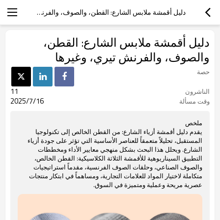
دليل أقمشة ملابس الشارع: القطن، والصوف، والفرنش تيري، وغيرها
دليل أقمشة ملابس الشارع: القطن،
والصوف، والفرنش تيري، وغيرها
حصة
11
الناشرون
2025/7/16
وقت مسألة
ملخص
يقدم دليل أقمشة أزياء الشارع: من القطن الخالص إلى تكنولوجيا
المستقبل، تحليلاً متعمقاً للعناصر الأساسية التي تؤثر على جودة أزياء
الشارع. ويحلل هذا البحث بشكل منهجي معايير الأداء ومخططات
التطبيق السيناريوهية للأقمشة الثلاثة الكلاسيكية: القطن الخالص،
والصوف الصناعي، وحلقات الصوف الفرنسية، مقدماً استراتيجيات
متكاملة لاختيار المواد للعلامات التجارية، ومساهماً في ابتكار منتجات
عصرية مريحة وعملية ومتميزة في السوق.