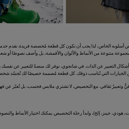
سلوبه الخاص، لذا يجب أن تكون كل قطعة مُخصصة فريدة. نقدم خدمة ت
ال التعبير عن الذات. في شانجوي، نوفر لك منصةً للتعبير عن نفسك بحري
 الخيارات التي تُناسب ذوقك. كل قطعة مُصممة خصيصًا لك تُجسّد شخصيتك
ٌّ وتعبيرٌ ثقافي. مع التخصيص، لا تشتري ملابس فحسب، بل تُعبّر عن ف
، هودي، جينز، إلخ)، وابدأ رحلة التخصيص. يمكنك اختيار الأنماط والنصو