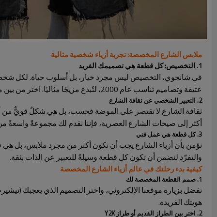
ملابس الشارع المخصصة: تجربة أزياء شخصية مثالية
1. التخصيص: كل قطعة هي تصميمك الفريد
في شانجوي، التخصيص ليس مجرد خيار، بل أسلوب حياة. لكل شخص أ
عتيقة وتصاميم تناسب عام 2000، لتُبدع مزيجًا مثاليًا. اختر من بين مجموعة متنوعة من الأنماط والألوان والأقمشة، بل وأضف نصوصًا أو شعارات شخصية، لتبتكر قطعة فريدة تُعبّر عنك.
2. التعبير الشخصي عن ثقافة الشارع
ثقافة الشارع لا تقتصر على الموضة فحسب، بل هي شكلٌ قويٌّ من أشك
أكثر إلى صيحات الشارع العصرية، فإننا نقدم لك مجموعةً واسعةً من
3. كل قطعة هي عمل فني
نؤمن بأن أزياء الشارع يجب أن تكون أكثر من مجرد ملابس، بل هي فن
والتفرّد لنضمن أن تكون كل قطعة وسيلةً للتعبير عن الذات بثقة.
كيفية بدء رحلتك في عالم أزياء الشارع المخصصة
1. صمم القطعة المخصصة لك
تفضل بزيارة موقعنا الإلكتروني، واختر التصميم الذي يعجبك (تيشيرت
هويتك الفريدة.
2. اختر بين الطراز القديم أو طراز Y2K