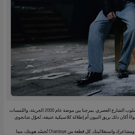
في شانجوي، لا نصنع الملابس فحسب، بل نبتكر تجارب فريدة. بصفتنا شركة رائدة في تصنيع ملابس الشارع المصممة حسب الطلب، نُعيد تعريف أسلوب الشارع العصري. بمزجنا بين موضة عام 2000 الجريئة، واللمسات
ً أكان ذلك بريق النيون أم إطلالة كلاسيكية عتيقة، تُحوّل شانجوي
في عالم الموضة سريع الوتيرة اليوم، ندرك أن أزياء الشارع المصممة حسب الطلب لا تقتصر على مجرد صيحة، بل هي انعكاس لأسلوبك الشخصي ومشاعرك واستقلاليتك. كل قطعة من ChanJoye تُجسّد هويتك، مما