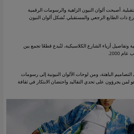
 ومستقبلية. أصبحت ألوان النيون الزاهية والرسومات الرقمية
ع ذات الطابع الرجعي والمستقبلي. تُشكل ألوان النيون
قنيات الرقمية وتفاصيل أزياء الشارع الكلاسيكية، لنُبدع قطعًا تجمع بين
م 2000.
جريئة إلى التصاميم الباهتة، ومن لوحات الألوان النيونية إلى رسومات
و لمن يجرؤون على تحدي التقاليد واحتضان الابتكار في ثقافة