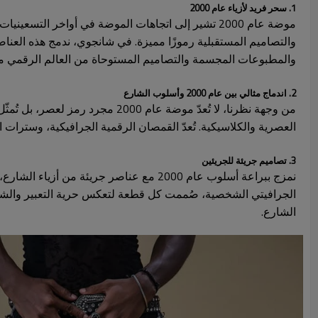
1. سحر فريد لأزياء عام 2000
موضة عام 2000 تشير إلى اتجاهات الموضة في أواخر ال
والتصاميم المستقبلية رموزًا مميزة. في شانجوي، ندمج هذه العناص
والمطبوعات المجسمة والتصاميم المستوحاة من العالم الرقمي مص
2. اندماج مثالي بين عام 2000 وأسلوب الشارع
من وجهة نظرنا، لا تُعدّ موضة عا
العصرية والكلاسيكية. تُعدّ القمصان الرقمية الجرافيكية، وسترات الدني
3. تصاميم جريئة للجريئين
نمزج ببراعة أسلوب عام 2000 مع عناصر جري
الجرافيتي الشخصية، صُممت كل قطعة لتعكس حرية التعبير والشخصية 
الشارع.