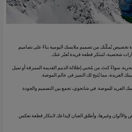
خصيص تُمكّنك من تصميم ملابسك اليومية بناءً على تصاميم
ة. سواءً كنتَ من مُحبي إطلالة الدنيم القديمة الممزقة أو تميل
 الفريدة، مما يُتيح لك التميز في عالم الموضة.
همك الفريد للموضة. في شانجوي، نجمع بين التصميم والجودة
ص والألوان وغيرها، وأطلق العنان لإبداعك لابتكار قطعة تعكس