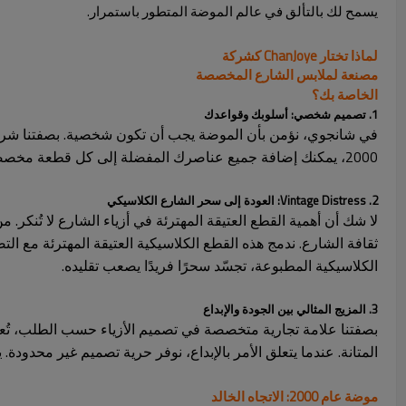
يسمح لك بالتألق في عالم الموضة المتطور باستمرار.
لماذا تختار ChanJoye كشركة
مصنعة لملابس الشارع المخصصة
الخاصة بك؟
1. تصميم شخصي: أسلوبك وقواعدك
في شانجوي، نؤمن بأن الموضة يجب أن تكون شخصية. بصفتنا شركة 
2000، يمكنك إضافة جميع عناصرك المفضلة إلى كل قطعة مخصصة. سواءً كانت ألوان نيون كلاسيكية أو رسومات رقمية عصرية، فإن كل تفصيل يعكس ذوقك المميز.
2. Vintage Distress: العودة إلى سحر الشارع الكلاسيكي
لا شك أن أهمية القطع العتيقة المهترئة في أزياء الشارع لا تُنكر.
ثقافة الشارع. ندمج هذه القطع الكلاسيكية العتيقة المهترئة مع التص
الكلاسيكية المطبوعة، تجسّد سحرًا فريدًا يصعب تقليده.
3. المزيج المثالي بين الجودة والإبداع
بصفتنا علامة تجارية متخصصة في تصميم الأزياء حسب الطلب، تُعدّ 
المتانة. عندما يتعلق الأمر بالإبداع، نوفر حرية تصميم غير محدودة. 
موضة عام 2000: الاتجاه الخالد