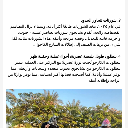
3. شورتات تتجاوز الحدود
في عام ٢٠٢٥، تتخذ الشورتات طابعًا أكثر أناقة. وبينما لا تزال التصاميم
الفضفاضة رائجة، تُقدم تشانجوي شورتات بعناصر عملية - جيوب،
وأحزمة قابلة للتعديل، وقصة مريحة وأنيقة. هذه الشورتات مثالية لكل
شيء، من نزهات الصيف إلى إطلالات الشارع الكاجوال.
4. بنطلون طويل بلمسة عصرية: أجواء عملية وحقيبة ظهر
بنطلونات الكارجو تُحدث ثورةً عصريةً مع التركيز على العملية. تتميز
بنطلونات الكارجو من تشانجوي بجيوب متعددة وسحابات وأربطة، مما
يوفر عمليةً وأناقةً. كما أصبحت قصاتها أكثر انسيابية، مما يوفر توازنًا بين
الراحة وإطلالة أنيقة.