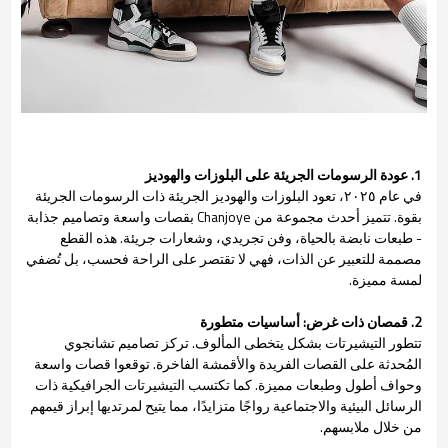
1. عودة الرسومات الجريئة على البلوزات والهوديز
في عام ٢٠٢٥، تعود البلوزات والهوديز الجريئة ذات الرسومات الجريئة
بقوة. تتميز أحدث مجموعة من Chanjoye بقصات واسعة وتصاميم جذابة
- طبعات نابضة بالحياة، وفن تجريدي، وشعارات جريئة. هذه القطع
مصممة للتعبير عن الذات، فهي لا تقتصر على الراحة فحسب، بل تُضفي
لمسة مميزة.
2. قمصان ذات غرض: أساسيات متطورة
تتطور التيشيرتات بشكل يتخطى المألوف. تركز تصاميم تشانجوي
المُحدثة على القصات الفريدة والأقمشة الفاخرة. توقعوا قصات واسعة
وحواف أطول وطبعات مميزة. كما تكتسب التيشيرتات الجرافيكية ذات
الرسائل البيئية والاجتماعية رواجًا متزايدًا، مما يتيح لمرتديها إبراز قيمهم
من خلال ملابسهم.