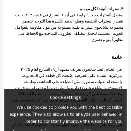
5. سترات أنيقة لكل موسم
ستظل السترات حجر الزاوية في أزياء الشارع في عام ٢٠٢٥، حيث
تتصدر السترات الخفيفة وقطع الدنيم الكبيرة هذا التوجه. تتضمن
مجموعة تشانجوي سترات تقنية مصنوعة من مواد مقاومة للعوامل
الجوية، مصممة لتحمل مختلف الظروف المناخية مع الحفاظ على
مظهر أنيق وعصري.
خاتمة
في الختام، تُعيد شانجوي تعريف مشهد أزياء الشارع لعام ٢٠٢٥
بتركيزها الشديد على الحرفية. صُنعت كل قطعة في المجموعة
باستخدام تقنيات متطورة مثل الطباعة على الشاشة، وطباعة
الإسفنج، والطباعة على دفعات، والتطريز، مما يُضفي لمسة فريدة
وعالية الجودة على كل قطعة. سواءً كان هوديًا أو تيشيرتًا أو جاكيتًا،
Cookie settings
تضمن أساليب الإنتاج المُخصصة في شانجوي تميز كل قطعة بتفاصيل
استثنائية ومتانة فائقة، مما يُضفي لمسةً فنيةً مميزةً على أسلوبك
We use cookies to provide you with the best possible
الشخصي.
experience. They also allow us to analyze user behavior in
order to constantly improve the website for you.
هل ترغب في استكشاف المزيد حول تقنيات تشانجوي المحددة أو أي
أنماط أخرى؟