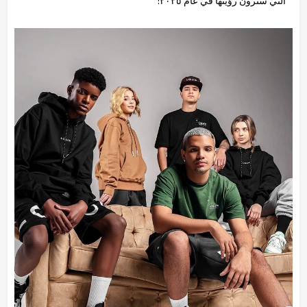
التي سترون رؤيتها في عام ٢٠٢٥: